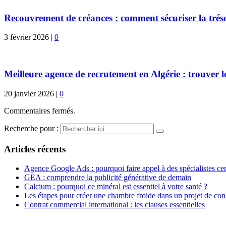
Recouvrement de créances : comment sécuriser la trésor
3 février 2026
|
0
Meilleure agence de recrutement en Algérie : trouver le
20 janvier 2026
|
0
Commentaires fermés.
Recherche pour :
Articles récents
Agence Google Ads : pourquoi faire appel à des spécialistes cert
GEA : comprendre la publicité générative de demain
Calcium : pourquoi ce minéral est essentiel à votre santé ?
Les étapes pour créer une chambre froide dans un projet de con
Contrat commercial international : les clauses essentielles