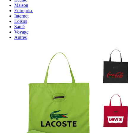
Maison
Entreprise
Internet
Loisirs
Santé
Voyage
Autres