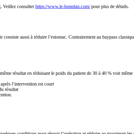
g. Veillez consulter
https://www.le-bonplan.com/
pour plus de détails.
le consiste aussi à réduire l’estomac. Contrairement au baypass classique
e même résultat en réduisant le poids du patient de 30 à 40 % voir même 
après l’intervention est court
du résultat
ention.
à quelques conditions pour réussir l’opération et réduire au maximum les