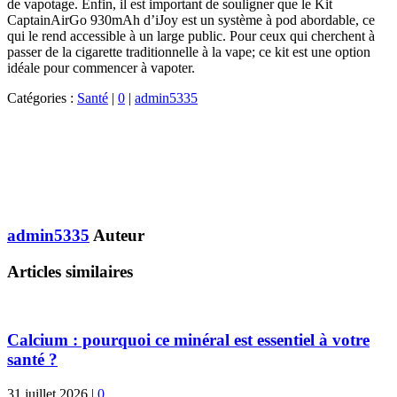
de vapotage. Enfin, il est important de souligner que le Kit
CaptainAirGo 930mAh d’iJoy est un système à pod abordable, ce
qui le rend accessible à un large public. Pour ceux qui cherchent à
passer de la cigarette traditionnelle à la vape; ce kit est une option
idéale pour commencer à vapoter.
Catégories :
Santé
|
0
|
admin5335
admin5335
Auteur
Articles similaires
Calcium : pourquoi ce minéral est essentiel à votre
santé ?
31 juillet 2026
|
0