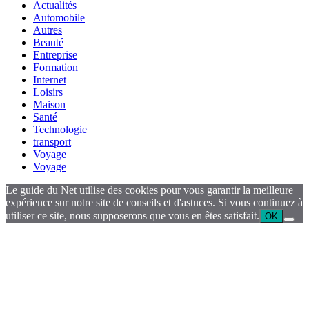
Actualités
Automobile
Autres
Beauté
Entreprise
Formation
Internet
Loisirs
Maison
Santé
Technologie
transport
Voyage
Voyage
Le guide du Net utilise des cookies pour vous garantir la meilleure
expérience sur notre site de conseils et d'astuces. Si vous continuez à
utiliser ce site, nous supposerons que vous en êtes satisfait.
OK