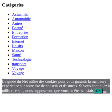
Catégories
Actualités
Automobile
Autres
Beauté
Entreprise
Formation
Internet
Loisirs
Maison
Santé
Technologie
transport
Voyage
Voyage
Le guide du Net utilise des cookies pour vous garantir la meilleure
expérience sur notre site de conseils et d'astuces. Si vous continuez à
utiliser ce site, nous supposerons que vous en êtes satisfait.
OK