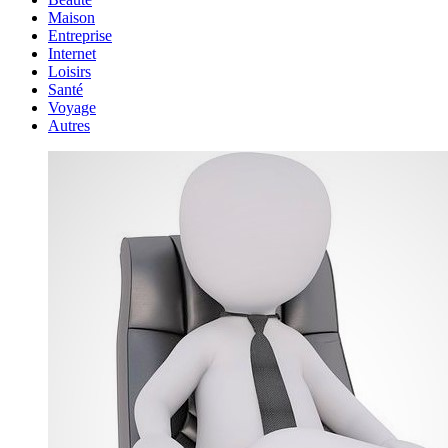
Maison
Entreprise
Internet
Loisirs
Santé
Voyage
Autres