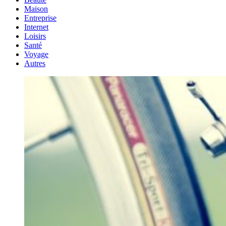
Maison
Entreprise
Internet
Loisirs
Santé
Voyage
Autres