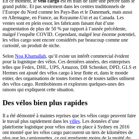
En ce moment, le
vélo cargo
est en train de faire une percée dans le
grand public. Et pas seulement dans les centres traditionnels de
l’Europe du Nord comme les Pays-Bas et le Danemark, mais aussi
en Allemagne, en France, au Royaume-Uni et au Canada. Les
ventes sont en plein essor, les fabricants faisant état d’une
augmentation de plus de 50 % par rapport à l’année précédente,
malgré l’enquête COVID. Cependant, malgré leur énorme potentiel,
les vélos cargo sont encore considérés par beaucoup comme une
curiosité, un produit de niche.
Selon
Noa Khamallah
, qu’il existe un intérêt commercial évident
pour la logistique des vélos. Ces dernières années, des entreprises
telles que Fedex, DHL, UPS, Amazon, DB Schenker, DPD, GLS et
Hermes ont ajouté des vélos cargo à leur flotte et, dans le monde
entier, des organisations de toutes formes et de toutes tailles utilisent
des vélos cargo. Rembobinons et explorons quelques-unes des
raisons qui expliquent cette situation.
Des vélos bien plus rapides
Il a été démontré à maintes reprises que les vélos cargo peuvent faire
le travail plus rapidement dans les
villes
. Les données d’une
plateforme logistique pour vélos mise en place à Sydney en 2016
ont montré que les vélos cargo parcourent un tiers de kilomètres de
plus que les camionnettes, ce qui représente moins de la moitié du