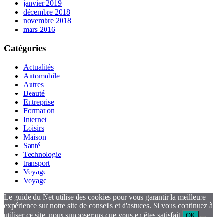
janvier 2019
décembre 2018
novembre 2018
mars 2016
Catégories
Actualités
Automobile
Autres
Beauté
Entreprise
Formation
Internet
Loisirs
Maison
Santé
Technologie
transport
Voyage
Voyage
Le guide du Net utilise des cookies pour vous garantir la meilleure
expérience sur notre site de conseils et d'astuces. Si vous continuez à
utiliser ce site, nous supposerons que vous en êtes satisfait.
OK