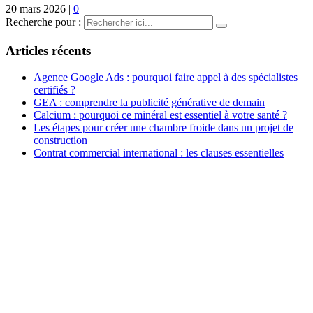
20 mars 2026
|
0
Recherche pour :
Articles récents
Agence Google Ads : pourquoi faire appel à des spécialistes
certifiés ?
GEA : comprendre la publicité générative de demain
Calcium : pourquoi ce minéral est essentiel à votre santé ?
Les étapes pour créer une chambre froide dans un projet de
construction
Contrat commercial international : les clauses essentielles