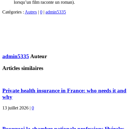
lorsqu’un film raconte un roman).
Catégories :
Autres
|
0
|
admin5335
admin5335
Auteur
Articles similaires
Private health insurance in France: who needs it and
why
13 juillet 2026
|
0
Pourquoi la chambre nationale professions libérales