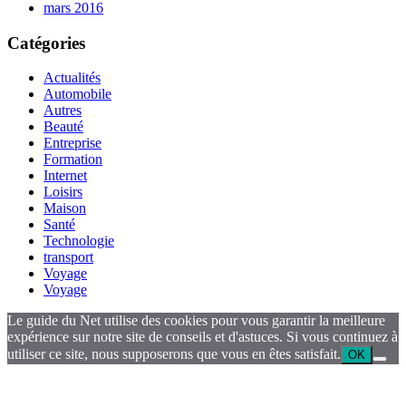
mars 2016
Catégories
Actualités
Automobile
Autres
Beauté
Entreprise
Formation
Internet
Loisirs
Maison
Santé
Technologie
transport
Voyage
Voyage
Le guide du Net utilise des cookies pour vous garantir la meilleure
expérience sur notre site de conseils et d'astuces. Si vous continuez à
utiliser ce site, nous supposerons que vous en êtes satisfait.
OK