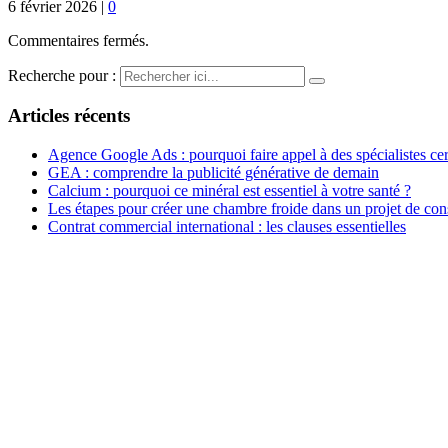
6 février 2026
|
0
Commentaires fermés.
Recherche pour :
Articles récents
Agence Google Ads : pourquoi faire appel à des spécialistes cert
GEA : comprendre la publicité générative de demain
Calcium : pourquoi ce minéral est essentiel à votre santé ?
Les étapes pour créer une chambre froide dans un projet de con
Contrat commercial international : les clauses essentielles