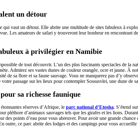
alent un détour
te qui vaut un détour. Elle abrite une multitude de sites fabuleux à expl
vue. Les amateurs de safari y trouveront leur bonheur en rencontrant d
abuleux à privilégier en Namibie
mpossible de tout découvrir. L’un des plus fascinants spectacles de la n
nète. Admirez ses vastes dunes de couleur orangée, ocre et jaune. À noter
ité de sa flore et sa faune sauvage. Vous ne manquerez pas d’y observe
 votre passage sur les lieux pour contempler Sossusvlei, une dune de sa
 pour sa richesse faunique
 étonnantes réserves d’Afrique, le
parc national d’Etosha
. S’étend su
ur pléthore d’animaux sauvages tels que les girafes et les lions. Durant
ur des points d’eau pour vous abreuver. Pour avoir une grande chance de
En outre, ce parc abrite des lodges et des campings pour vous accueillir 