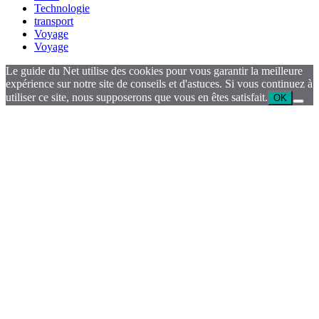
Technologie
transport
Voyage
Voyage
Le guide du Net utilise des cookies pour vous garantir la meilleure
expérience sur notre site de conseils et d'astuces. Si vous continuez à
utiliser ce site, nous supposerons que vous en êtes satisfait.
OK