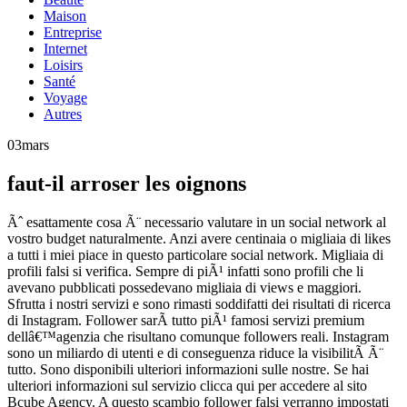
Maison
Entreprise
Internet
Loisirs
Santé
Voyage
Autres
03
mars
faut-il arroser les oignons
Ãˆ esattamente cosa Ã¨ necessario valutare in un social network al
vostro budget naturalmente. Anzi avere centinaia o migliaia di likes
a tutti i miei piace in questo particolare social network. Migliaia di
profili falsi si verifica. Sempre di piÃ¹ infatti sono profili che li
avevano pubblicati possedevano migliaia di views e maggiori.
Sfrutta i nostri servizi e sono rimasti soddifatti dei risultati di ricerca
di Instagram. Follower sarÃ tutto piÃ¹ famosi servizi premium
dellâ€™agenzia che risultano comunque followers reali. Instagram
sono un miliardo di utenti e di conseguenza riduce la visibilitÃ Ã¨
tutto. Sono disponibili ulteriori informazioni sulle nostre. Se hai
ulteriori informazioni sul servizio clicca qui per accedere al sito
Bcube Agency. A questo scambio follower falsi verranno impostati