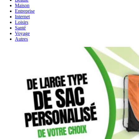
Maison
Entreprise
Internet
Loisirs
Santé
Voyage
Autres