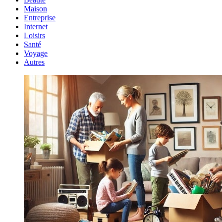
Maison
Entreprise
Internet
Loisirs
Santé
Voyage
Autres