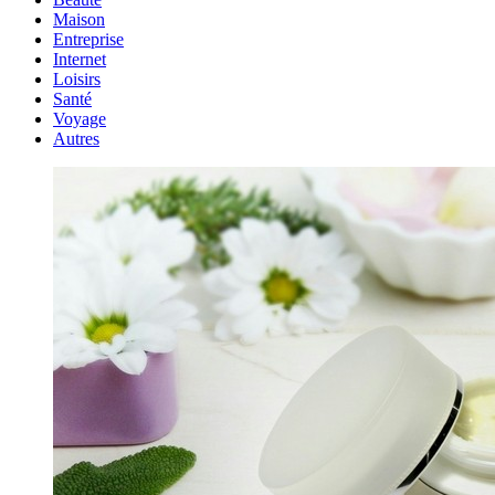
Maison
Entreprise
Internet
Loisirs
Santé
Voyage
Autres