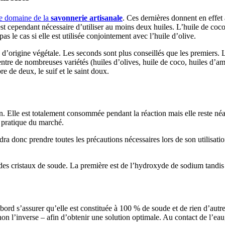
le domaine de la
savonnerie artisanale
. Ces dernières donnent en effet
l est cependant nécessaire d’utiliser au moins deux huiles. L’huile de co
pas le cas si elle est utilisée conjointement avec l’huile d’olive.
 d’origine végétale. Les seconds sont plus conseillés que les premiers. L
 entre de nombreuses variétés (huiles d’olives, huile de coco, huiles d
re de deux, le suif et le saint doux.
. Elle est totalement consommée pendant la réaction mais elle reste néa
s pratique du marché.
udra donc prendre toutes les précautions nécessaires lors de son utilisati
non des cristaux de soude. La première est de l’hydroxyde de sodium tandi
’abord s’assurer qu’elle est constituée à 100 % de soude et de rien d’autr
 non l’inverse – afin d’obtenir une solution optimale. Au contact de l’ea