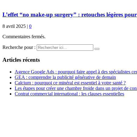
L’effet “no make-up surgery” : retouches légères pour
8 avril 2025
|
0
Commentaires fermés.
Recherche pour :
Articles récents
Agence Google Ads : pourquoi faire appel à des spécialistes cert
GEA : comprendre la publicité générative de demain
Calcium : pourquoi ce minéral est essentiel à votre santé ?
Les étapes pour créer une chambre froide dans un projet de con
Contrat commercial international : les clauses essentielles