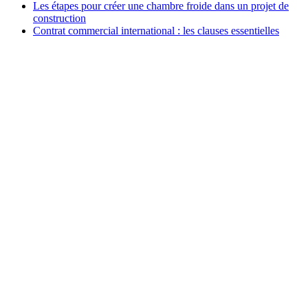
Les étapes pour créer une chambre froide dans un projet de
construction
Contrat commercial international : les clauses essentielles