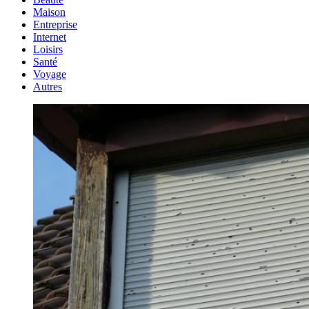
Maison
Entreprise
Internet
Loisirs
Santé
Voyage
Autres