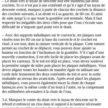
– Le drain vers le tuyau de descente doit être maintenu par deux
crochets. Si ce n’est pas à une extrémité et qu’il s’agit d’un tuyau de
descente central, marquez à partir de chacun des crochets la distance
des crochets suivants, à sa droite et à sa gauche, de 60 cm. Et ainsi
de suite jusqu’à ce que toute la gouttière soit terminée. Mais il faut
respecter les inégalités des deux côtés pour que l’eau s’écoule sans
difficulté de n’importe quel point vers le drain.
– Avec des supports métalliques sur le couvercle, les plaques sont
vissées tous les 60 cm sur la base du couvercle et le crochet est
vissé, à son tour, dans la rainure verticale de la plaque. Cette rainure
permet au crochet de se déplacer, vous pouvez donc ajuster sa
hauteur en fonction de l’inclinaison de la gouttière. S’il s’agit d’une
nouvelle construction, il est très facile de placer les plaques avant de
placer les carreaux. Si le toit est déjà en place, vous devez soulever
la première rangée de tuiles puis placer les plaques métalliques. Vous
devez aligner toutes les bandes de manière égale en utilisant une
corde tirée fermement des deux extrémités du toit et avec la sortie
souhaitée au niveau des avant-toits. Après avoir placé les plaques
métalliques, vous pouvez également tracer la chute de chaque
hameçon avec la même corde d’un bout à l’autre, en la compensant
des millimètres nécessaires à la chute de l’eau.
3.4. Marquez le centre du drain vers le tuyau de descente sur le
rebord et enfoncez un clou dans le support à la hauteur nécessaire