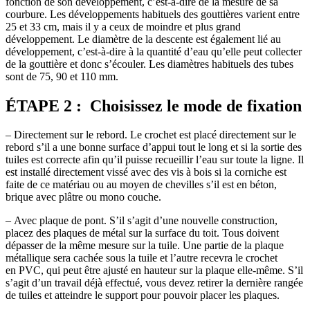
fonction de son développement, c’est-à-dire de la mesure de sa
courbure. Les développements habituels des gouttières varient entre
25 et 33 cm, mais il y a ceux de moindre et plus grand
développement. Le diamètre de la descente est également lié au
développement, c’est-à-dire à la quantité d’eau qu’elle peut collecter
de la gouttière et donc s’écouler. Les diamètres habituels des tubes
sont de 75, 90 et 110 mm.
ÉTAPE 2 : Choisissez le mode de fixation
– Directement sur le rebord. Le crochet est placé directement sur le
rebord s’il a une bonne surface d’appui tout le long et si la sortie des
tuiles est correcte afin qu’il puisse recueillir l’eau sur toute la ligne. Il
est installé directement vissé avec des vis à bois si la corniche est
faite de ce matériau ou au moyen de chevilles s’il est en béton,
brique avec plâtre ou mono couche.
– Avec plaque de pont. S’il s’agit d’une nouvelle construction,
placez des plaques de métal sur la surface du toit. Tous doivent
dépasser de la même mesure sur la tuile. Une partie de la plaque
métallique sera cachée sous la tuile et l’autre recevra le crochet
en PVC, qui peut être ajusté en hauteur sur la plaque elle-même. S’il
s’agit d’un travail déjà effectué, vous devez retirer la dernière rangée
de tuiles et atteindre le support pour pouvoir placer les plaques.