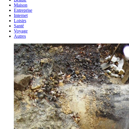
Maison
Entreprise
Internet
Loisirs
Santé
Voyage
Autres