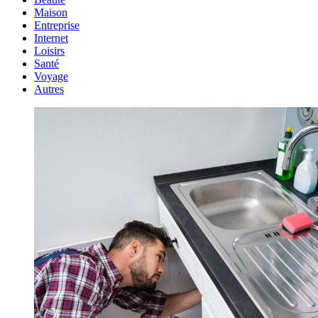
Maison
Entreprise
Internet
Loisirs
Santé
Voyage
Autres