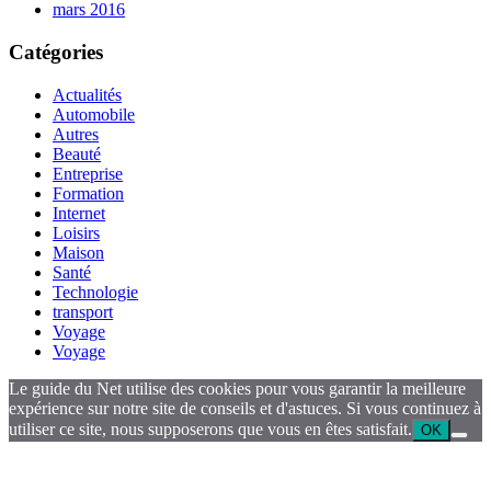
mars 2016
Catégories
Actualités
Automobile
Autres
Beauté
Entreprise
Formation
Internet
Loisirs
Maison
Santé
Technologie
transport
Voyage
Voyage
Le guide du Net utilise des cookies pour vous garantir la meilleure
expérience sur notre site de conseils et d'astuces. Si vous continuez à
utiliser ce site, nous supposerons que vous en êtes satisfait.
OK