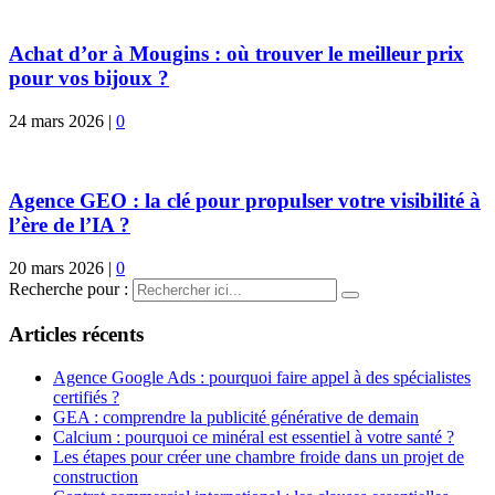
Achat d’or à Mougins : où trouver le meilleur prix
pour vos bijoux ?
24 mars 2026
|
0
Agence GEO : la clé pour propulser votre visibilité à
l’ère de l’IA ?
20 mars 2026
|
0
Recherche pour :
Articles récents
Agence Google Ads : pourquoi faire appel à des spécialistes
certifiés ?
GEA : comprendre la publicité générative de demain
Calcium : pourquoi ce minéral est essentiel à votre santé ?
Les étapes pour créer une chambre froide dans un projet de
construction