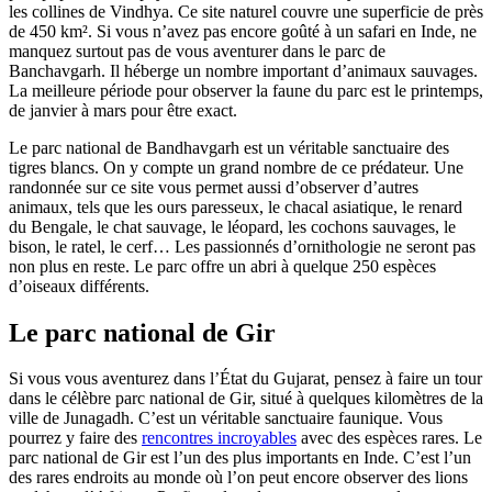
les collines de Vindhya. Ce site naturel couvre une superficie de près
de 450 km². Si vous n’avez pas encore goûté à un safari en Inde, ne
manquez surtout pas de vous aventurer dans le parc de
Banchavgarh. Il héberge un nombre important d’animaux sauvages.
La meilleure période pour observer la faune du parc est le printemps,
de janvier à mars pour être exact.
Le parc national de Bandhavgarh est un véritable sanctuaire des
tigres blancs. On y compte un grand nombre de ce prédateur. Une
randonnée sur ce site vous permet aussi d’observer d’autres
animaux, tels que les ours paresseux, le chacal asiatique, le renard
du Bengale, le chat sauvage, le léopard, les cochons sauvages, le
bison, le ratel, le cerf… Les passionnés d’ornithologie ne seront pas
non plus en reste. Le parc offre un abri à quelque 250 espèces
d’oiseaux différents.
Le parc national de Gir
Si vous vous aventurez dans l’État du Gujarat, pensez à faire un tour
dans le célèbre parc national de Gir, situé à quelques kilomètres de la
ville de Junagadh. C’est un véritable sanctuaire faunique. Vous
pourrez y faire des
rencontres incroyables
avec des espèces rares. Le
parc national de Gir est l’un des plus importants en Inde. C’est l’un
des rares endroits au monde où l’on peut encore observer des lions