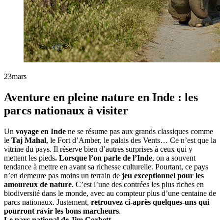
23
mars
Aventure en pleine nature en Inde : les
parcs nationaux à visiter
Un
voyage en Inde
ne se résume pas aux grands classiques comme
le
Taj Mahal
, le Fort d’Amber, le palais des Vents… Ce n’est que la
vitrine du pays. Il réserve bien d’autres surprises à ceux qui y
mettent les pieds
. Lorsque l’on parle de l’Inde
, on a souvent
tendance à mettre en avant sa richesse culturelle. Pourtant, ce pays
n’en demeure pas moins un terrain de
jeu exceptionnel pour les
amoureux de nature
. C’est l’une des contrées les plus riches en
biodiversité dans le monde, avec au compteur plus d’une centaine de
parcs nationaux. Justement,
retrouvez ci-après quelques-uns qui
pourront ravir les bons marcheurs
.
Le parc national de Jim Corbett