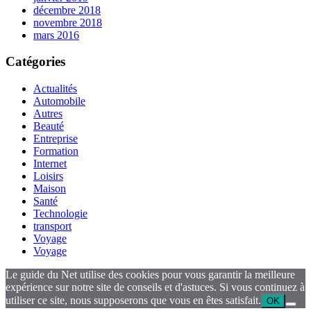
décembre 2018
novembre 2018
mars 2016
Catégories
Actualités
Automobile
Autres
Beauté
Entreprise
Formation
Internet
Loisirs
Maison
Santé
Technologie
transport
Voyage
Voyage
Le guide du Net utilise des cookies pour vous garantir la meilleure
expérience sur notre site de conseils et d'astuces. Si vous continuez à
utiliser ce site, nous supposerons que vous en êtes satisfait.
OK