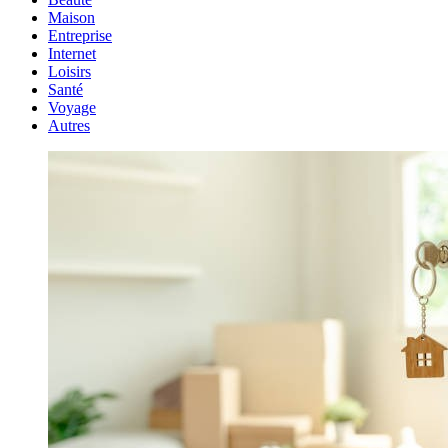
Maison
Entreprise
Internet
Loisirs
Santé
Voyage
Autres