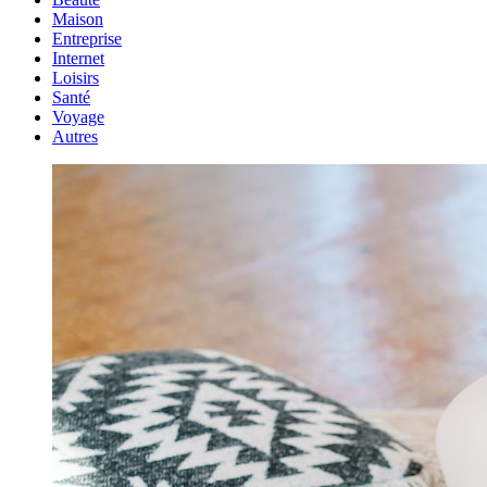
Maison
Entreprise
Internet
Loisirs
Santé
Voyage
Autres