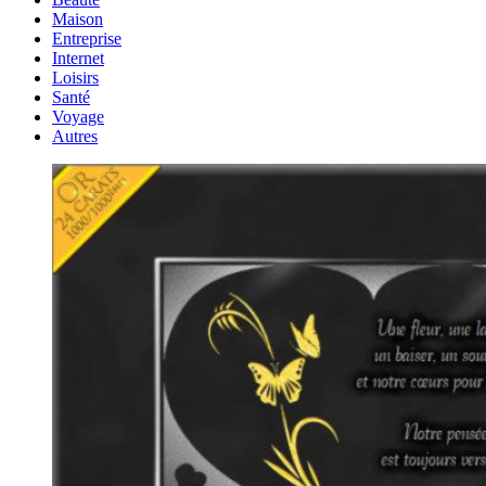
Maison
Entreprise
Internet
Loisirs
Santé
Voyage
Autres