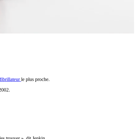
fibrillateur
le plus proche.
 2002.
s trouver », dit Jenkin.