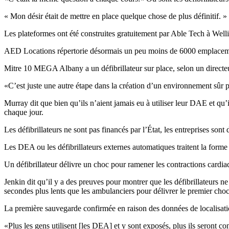
« Mon désir était de mettre en place quelque chose de plus définitif. »
Les plateformes ont été construites gratuitement par Able Tech à Wel
AED Locations répertorie désormais un peu moins de 6000 emplacement
Mitre 10 MEGA Albany a un défibrillateur sur place, selon un directe
«C’est juste une autre étape dans la création d’un environnement sûr pour
Murray dit que bien qu’ils n’aient jamais eu à utiliser leur DAE et q
chaque jour.
Les défibrillateurs ne sont pas financés par l’État, les entreprises son
Les DEA ou les défibrillateurs externes automatiques traitent la forme l
Un défibrillateur délivre un choc pour ramener les contractions cardia
Jenkin dit qu’il y a des preuves pour montrer que les défibrillateurs n
secondes plus lents que les ambulanciers pour délivrer le premier choc
La première sauvegarde confirmée en raison des données de localisat
«Plus les gens utilisent [les DEA] et y sont exposés, plus ils seront co