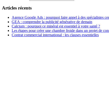
Articles récents
Agence Google Ads : pourquoi faire appel à des spécialistes cert
GEA : comprendre la publicité générative de demain
Calcium : pourquoi ce minéral est essentiel à votre santé ?
Les étapes pour créer une chambre froide dans un projet de con
Contrat commercial international : les clauses essentielles