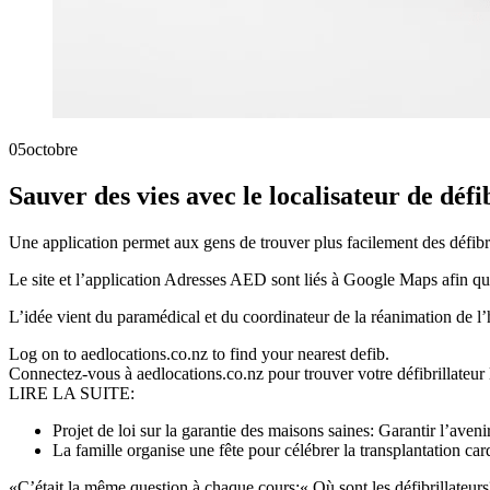
05
octobre
Sauver des vies avec le localisateur de défi
Une application permet aux gens de trouver plus facilement des défibri
Le site et l’application Adresses AED sont liés à Google Maps afin que
L’idée vient du paramédical et du coordinateur de la réanimation de l
Log on to aedlocations.co.nz to find your nearest defib.
Connectez-vous à aedlocations.co.nz pour trouver votre défibrillateur 
LIRE LA SUITE:
Projet de loi sur la garantie des maisons saines: Garantir l’aveni
La famille organise une fête pour célébrer la transplantation c
«C’était la même question à chaque cours:« Où sont les défibrillateurs