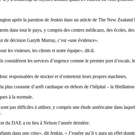
lington après la parution de Jenkin dans un article de The New Zealand 
s dans tout le pays, y compris des centres médicaux, des écoles, des
ur de décision Garyth Murray, c’est «une évidence».
 les visiteurs, les clients et notre équipe», dit-il.
u’ils considèrent les services d’urgence comme le premier port d’escale
t donc responsables de stocker et d’entretenir leurs propres machines.
a plus courante d’arrêt cardiaque en dehors de l’hôpital – la fibrillation
ques à la normale.
e sont pas difficiles à utiliser, y compris une étude américaine dans laqu
.
ion du DAE a eu lieu à Nelson l’année dernière.
nfiants dans une crise», dit Jenkin. « J’espère qu’il y aura un effet domi