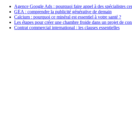
Agence Google Ads : pourquoi faire appel à des spécialistes cert
GEA : comprendre la publicité générative de demain
Calcium : pourquoi ce minéral est essentiel à votre santé ?
Les étapes pour créer une chambre froide dans un projet de con
Contrat commercial international : les clauses essentielles