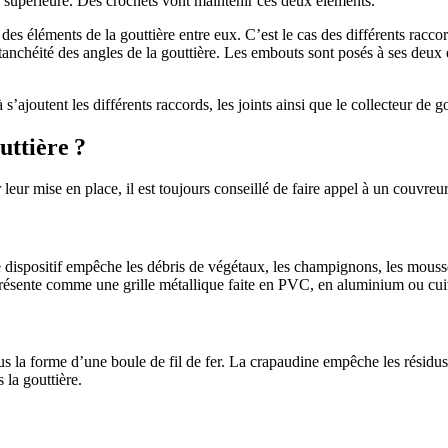
e supérieure. Des crochets vont maintenir ces deux éléments.
 des éléments de la gouttière entre eux. C’est le cas des différents racco
étanchéité des angles de la gouttière. Les embouts sont posés à ses deux 
s’ajoutent les différents raccords, les joints ainsi que le collecteur de go
uttière ?
leur mise en place, il est toujours conseillé de faire appel à un couvreur
dispositif empêche les débris de végétaux, les champignons, les mousse
présente comme une grille métallique faite en PVC, en aluminium ou cuivr
sous la forme d’une boule de fil de fer. La crapaudine empêche les résidus
 la gouttière.