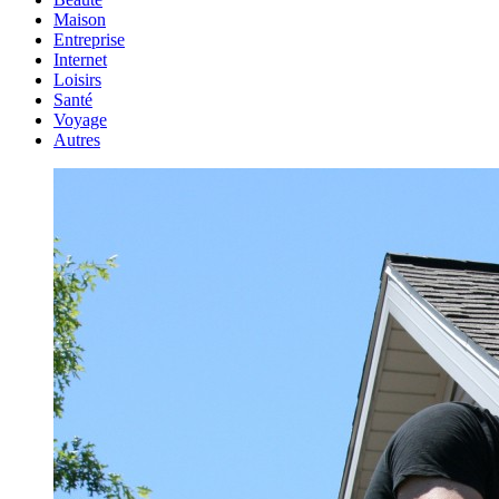
Maison
Entreprise
Internet
Loisirs
Santé
Voyage
Autres