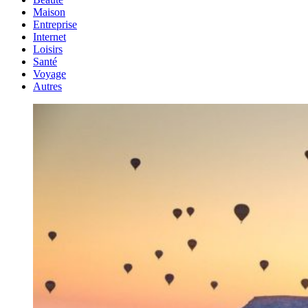
Maison
Entreprise
Internet
Loisirs
Santé
Voyage
Autres