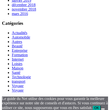
janvier 2019
décembre 2018
novembre 2018
mars 2016
Catégories
Actualités
Automobile
Autres
Beauté
Entreprise
Formation
Internet
Loisirs
Maison
Santé
Technologie
transport
Voyage
Voyage
Le guide du Net utilise des cookies pour vous garantir la meilleure
expérience sur notre site de conseils et d'astuces. Si vous continuez à
utiliser ce site, nous supposerons que vous en êtes satisfait.
OK