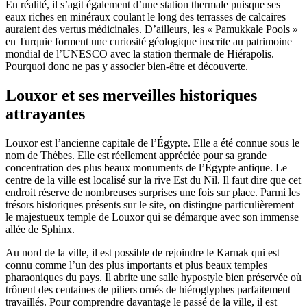
En réalité, il s’agit également d’une station thermale puisque ses
eaux riches en minéraux coulant le long des terrasses de calcaires
auraient des vertus médicinales. D’ailleurs, les « Pamukkale Pools »
en Turquie forment une curiosité géologique inscrite au patrimoine
mondial de l’UNESCO avec la station thermale de Hiérapolis.
Pourquoi donc ne pas y associer bien-être et découverte.
Louxor et ses merveilles historiques
attrayantes
Louxor est l’ancienne capitale de l’Égypte. Elle a été connue sous le
nom de Thèbes. Elle est réellement appréciée pour sa grande
concentration des plus beaux monuments de l’Égypte antique. Le
centre de la ville est localisé sur la rive Est du Nil. Il faut dire que cet
endroit réserve de nombreuses surprises une fois sur place. Parmi les
trésors historiques présents sur le site, on distingue particulièrement
le majestueux temple de Louxor qui se démarque avec son immense
allée de Sphinx.
Au nord de la ville, il est possible de rejoindre le Karnak qui est
connu comme l’un des plus importants et plus beaux temples
pharaoniques du pays. Il abrite une salle hypostyle bien préservée où
trônent des centaines de piliers ornés de hiéroglyphes parfaitement
travaillés. Pour comprendre davantage le passé de la ville, il est