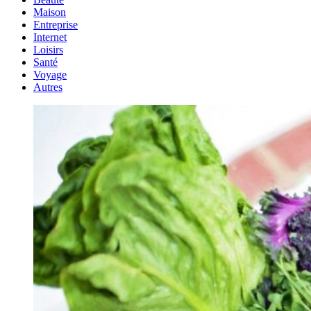
Maison
Entreprise
Internet
Loisirs
Santé
Voyage
Autres