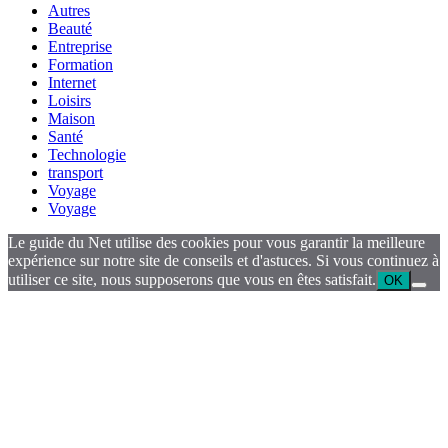
Autres
Beauté
Entreprise
Formation
Internet
Loisirs
Maison
Santé
Technologie
transport
Voyage
Voyage
Le guide du Net utilise des cookies pour vous garantir la meilleure
expérience sur notre site de conseils et d'astuces. Si vous continuez à
utiliser ce site, nous supposerons que vous en êtes satisfait.
OK