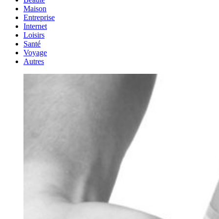
Maison
Entreprise
Internet
Loisirs
Santé
Voyage
Autres