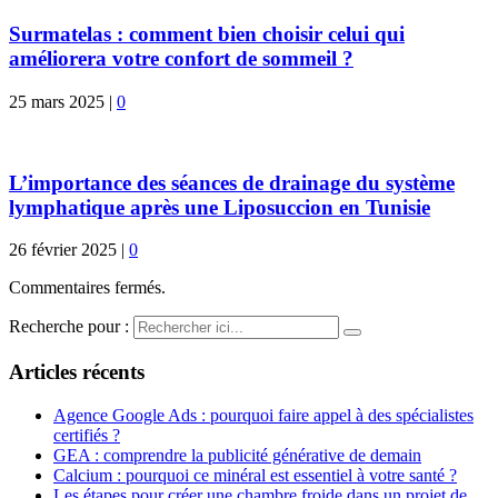
Surmatelas : comment bien choisir celui qui
améliorera votre confort de sommeil ?
25 mars 2025
|
0
L’importance des séances de drainage du système
lymphatique après une Liposuccion en Tunisie
26 février 2025
|
0
Commentaires fermés.
Recherche pour :
Articles récents
Agence Google Ads : pourquoi faire appel à des spécialistes
certifiés ?
GEA : comprendre la publicité générative de demain
Calcium : pourquoi ce minéral est essentiel à votre santé ?
Les étapes pour créer une chambre froide dans un projet de