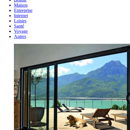
Maison
Entreprise
Internet
Loisirs
Santé
Voyage
Autres