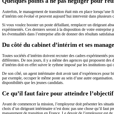
Quelques points à ne pas négliger pour ré
Autrefois, le management de transition était mis en place lorsqu’une fi
d’intérim ont évolué et peuvent aujourd’hui intervenir dans plusieurs 
Si vous voulez booster un poste défaillant, remplacer un dirigeant ab
expérimentés. Ces derniers seront à la disposition de votre entreprise pe
les éventualités dans l’entreprise afin de donner des résultats satisfais
Du côté du cabinet d’intérim et ses manage
Toutes sociétés d’intérim doivent recruter des cadres expérimentés pour
différentes. De nos jours, il y a même des agences qui proposent des d
d’intérim doit en effet suivre le rythme imposé par les institutions qui
De son côté, un agent intérimaire doit avoir tant d’expériences pour bi
par exemple, occuper le même poste au sein d’une autre organisation. 
disponibilités que les jeunes candidats.
Ce qu’il faut faire pour atteindre l’object
Avant de commencer la mission, l’employeur doit présenter les situati
choix d’un dirigeant intérimaire n’est donc pas une chose qu’il faut pren
management de transition en France. Le devoir de l’employeur est de 