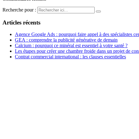
Recherche pour :
Articles récents
Agence Google Ads : pourquoi faire appel à des spécialistes cert
GEA : comprendre la publicité générative de demain
Calcium : pourquoi ce minéral est essentiel à votre santé ?
Les étapes pour créer une chambre froide dans un projet de con
Contrat commercial international : les clauses essentielles