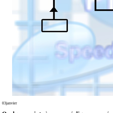
03
janvier