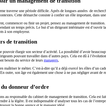
ussir un management de transition
rme traverse une période difficile. Après de longues années de recherche,
contextes. Cette démarche consiste à confier un rôle important, dans une 
sent, commencer ou finir un projet, pensez au management de transition.
ndant un temps précis. Le but d’un dirigeant intérimaire est d’ouvrir la po
ants à son employeur.
rs de transition
 pouvoir élargir son secteur d’activité. La possibilité d’avoir beaucoup
irigeants pouvant travailler dans d’autres pays. Cela est dû à l’évolutio
 ont besoin du service de leurs
managers
,
en maîtriser le métier. C’est-à-dire qu’il a déjà exercé les rôles d’un c
En outre, son âge est également une chose à ne pas négliger avant de r
if du donneur d’ordre
ons au responsable du cabinet de management de transition. Cela est fai
dre à la légère. Il est indispensable d’analyser tous les cas de l’entrepr
trouver la bonne agence et le manager idéal.