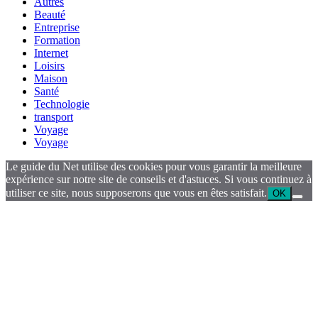
Autres
Beauté
Entreprise
Formation
Internet
Loisirs
Maison
Santé
Technologie
transport
Voyage
Voyage
Le guide du Net utilise des cookies pour vous garantir la meilleure
expérience sur notre site de conseils et d'astuces. Si vous continuez à
utiliser ce site, nous supposerons que vous en êtes satisfait.
OK