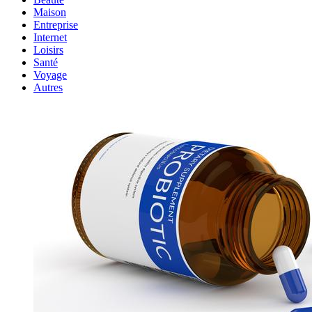
Maison
Entreprise
Internet
Loisirs
Santé
Voyage
Autres