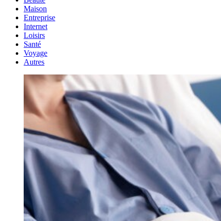
Maison
Entreprise
Internet
Loisirs
Santé
Voyage
Autres