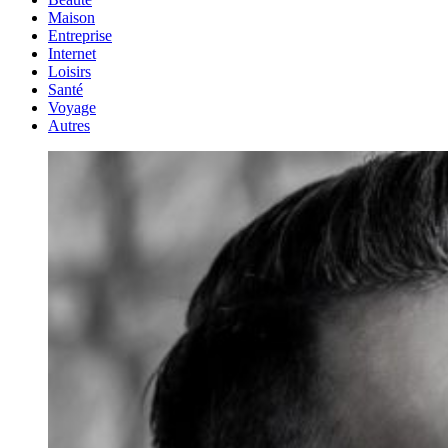
Maison
Entreprise
Internet
Loisirs
Santé
Voyage
Autres