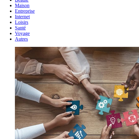
Maison
Entreprise
Internet
Loisirs
Santé
Voyage
Autres