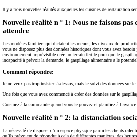
Il y a trois nouvelles réalités auxquelles les cuisines de restauration 
Nouvelle réalité n ° 1: Nous ne faisons pa
attendre
Les modèles familiers qui dictaient les menus, les niveaux de producti
vous ne disposez plus des données historiques dont vous avez besoin p
environnement imprévisible crée un terrain fertile pour que le gaspilla
incapacité à prévoir la demande, le gaspillage alimentaire a le potentie
Comment répondre:
Je ne veux pas trop insister là-dessus, mais le suivi des données sur l
Une fois que vous avez commencé à créer des données sur le gaspillage 
Cuisinez à la commande quand vous le pouvez et planifiez à l’avance la
Nouvelle réalité n ° 2: la distanciation soc
La nécessité de disposer d’un espace physique parmi les clients ralen
qu’ils prévoient de répondre à cela de différentes manières: des heures