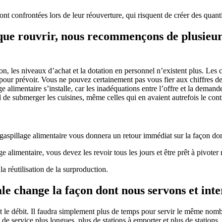
seront confrontées lors de leur réouverture, qui risquent de créer des quan
s que rouvrir, nous recommençons de plusieur
on, les niveaux d’achat et la dotation en personnel n’existent plus. Les
our prévoir. Vous ne pouvez certainement pas vous fier aux chiffres de
ge alimentaire s’installe, car les inadéquations entre l’offre et la dema
l de submerger les cuisines, même celles qui en avaient autrefois le cont
e gaspillage alimentaire vous donnera un retour immédiat sur la façon don
alimentaire, vous devez les revoir tous les jours et être prêt à pivote
 réutilisation de la surproduction.
iale change la façon dont nous servons et inte
tit le débit. Il faudra simplement plus de temps pour servir le même no
 de service plus longues, plus de stations à emporter et plus de station