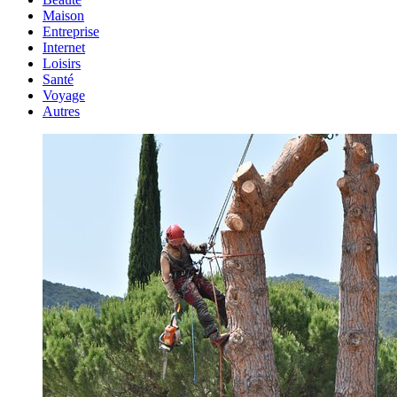
Maison
Entreprise
Internet
Loisirs
Santé
Voyage
Autres