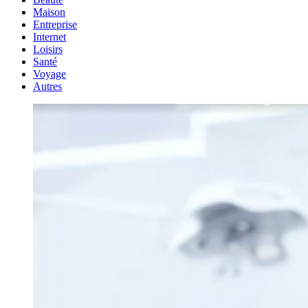
Maison
Entreprise
Internet
Loisirs
Santé
Voyage
Autres