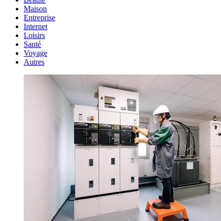
Maison
Entreprise
Internet
Loisirs
Santé
Voyage
Autres