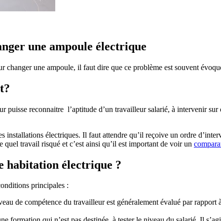
hanger une ampoule électrique
our changer une ampoule, il faut dire que ce problème est souvent évoqué.
t?
 puisse reconnaitre l’aptitude d’un travailleur salarié, à intervenir sur 
 les installations électriques. Il faut attendre qu’il reçoive un ordre d’in
 quel travail risqué et c’est ainsi qu’il est important de voir un
comparat
e habitation électrique ?
conditions principales :
iveau de compétence du travailleur est généralement évalué par rapport à 
ne formation qui n’est pas destinée à tester le niveau du salarié. Il s’a